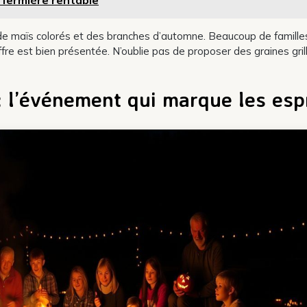
de maïs colorés et des branches d’automne. Beaucoup de famille
fre est bien présentée. N’oublie pas de proposer des graines gril
 l’événement qui marque les esp