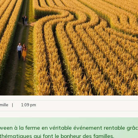
ille
|
1:09 pm
een à la ferme en véritable événement rentable grâ
s thématiques qui font le bonheur des familles.