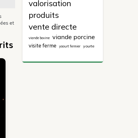
valorisation
produits
s
lées et
vente directe
viande porcine
viande bovine
rits
visite ferme
yourte
yaourt fermier