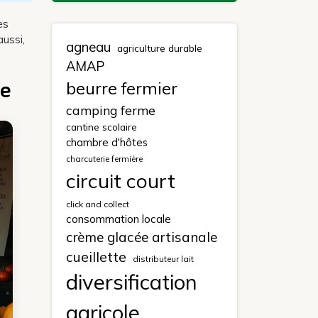
es
aussi,
agneau
agriculture durable
AMAP
ne
beurre fermier
camping ferme
cantine scolaire
chambre d'hôtes
charcuterie fermière
circuit court
click and collect
consommation locale
crème glacée artisanale
cueillette
distributeur lait
diversification
agricole