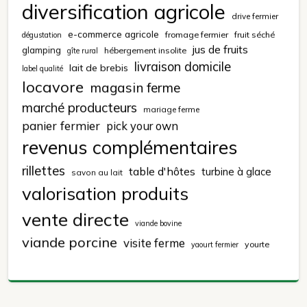
diversification agricole
drive fermier
e-commerce agricole
fromage fermier
fruit séché
dégustation
jus de fruits
glamping
hébergement insolite
gîte rural
livraison domicile
lait de brebis
label qualité
locavore
magasin ferme
marché producteurs
mariage ferme
panier fermier
pick your own
revenus complémentaires
rillettes
table d'hôtes
turbine à glace
savon au lait
valorisation produits
vente directe
viande bovine
viande porcine
visite ferme
yourte
yaourt fermier