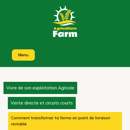
Skip
to
content
Menu
Vivre de son exploitation Agricole
Vente directe et circuits courts
Comment transformer ta ferme en point de livraison
rentable