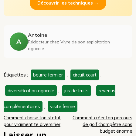
Découvrir les techniques →
Antoine
A
Rédacteur chez Vivre de son exploitation
agricole
Étiquettes :
beurre fermier
,
circuit court
,
diversification agricole
,
jus de fruits
,
revenus
complémentaires
,
visite ferme
Navigation
Comment choisir ton statut
Comment créer ton parcours
pour vraiment te diversifier
de golf champêtre sans
de
budget énorme
Laisser un