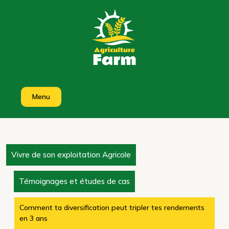
Skip
to
content
Menu
Vivre de son exploitation Agricole
Témoignages et études de cas
Comment ta diversification peut tripler tes rendements
en 3 ans