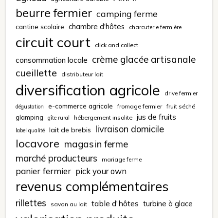
beurre fermier
camping ferme
chambre d'hôtes
cantine scolaire
charcuterie fermière
circuit court
click and collect
crème glacée artisanale
consommation locale
cueillette
distributeur lait
diversification agricole
drive fermier
e-commerce agricole
fromage fermier
fruit séché
dégustation
jus de fruits
glamping
hébergement insolite
gîte rural
livraison domicile
lait de brebis
label qualité
locavore
magasin ferme
marché producteurs
mariage ferme
panier fermier
pick your own
revenus complémentaires
rillettes
table d'hôtes
turbine à glace
savon au lait