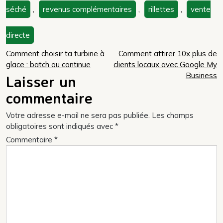
séché
,
revenus complémentaires
,
rillettes
,
vente
directe
Navigation
Comment choisir ta turbine à
Comment attirer 10x plus de
glace : batch ou continue
clients locaux avec Google My
de
Business
Laisser un
l’article
commentaire
Votre adresse e-mail ne sera pas publiée.
Les champs
obligatoires sont indiqués avec
*
Commentaire
*