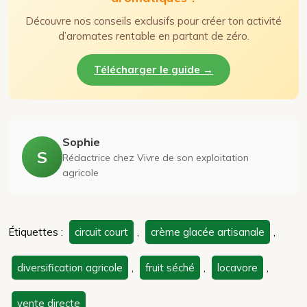
Découvre nos conseils exclusifs pour créer ton activité
d’aromates rentable en partant de zéro.
Télécharger le guide →
Sophie
S
Rédactrice chez Vivre de son exploitation
agricole
Étiquettes :
circuit court
,
crème glacée artisanale
,
diversification agricole
,
fruit séché
,
locavore
,
vente directe