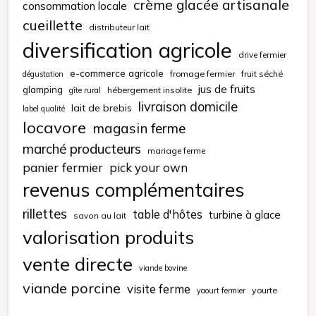
crème glacée artisanale
consommation locale
cueillette
distributeur lait
diversification agricole
drive fermier
e-commerce agricole
fromage fermier
fruit séché
dégustation
jus de fruits
glamping
hébergement insolite
gîte rural
livraison domicile
lait de brebis
label qualité
locavore
magasin ferme
marché producteurs
mariage ferme
panier fermier
pick your own
revenus complémentaires
rillettes
table d'hôtes
turbine à glace
savon au lait
valorisation produits
vente directe
viande bovine
viande porcine
visite ferme
yourte
yaourt fermier